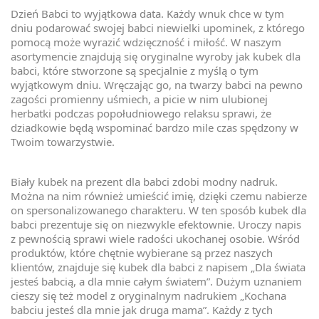
Dzień Babci to wyjątkowa data. Każdy wnuk chce w tym
dniu podarować swojej babci niewielki upominek, z którego
pomocą może wyrazić wdzięczność i miłość. W naszym
asortymencie znajdują się oryginalne wyroby jak kubek dla
babci, które stworzone są specjalnie z myślą o tym
wyjątkowym dniu. Wręczając go, na twarzy babci na pewno
zagości promienny uśmiech, a picie w nim ulubionej
herbatki podczas popołudniowego relaksu sprawi, że
dziadkowie będą wspominać bardzo mile czas spędzony w
Twoim towarzystwie.
Biały kubek na prezent dla babci zdobi modny nadruk.
Można na nim również umieścić imię, dzięki czemu nabierze
on spersonalizowanego charakteru. W ten sposób kubek dla
babci prezentuje się on niezwykle efektownie. Uroczy napis
z pewnością sprawi wiele radości ukochanej osobie. Wśród
produktów, które chętnie wybierane są przez naszych
klientów, znajduje się kubek dla babci z napisem „Dla świata
jesteś babcią, a dla mnie całym światem”. Dużym uznaniem
cieszy się też model z oryginalnym nadrukiem „Kochana
babciu jesteś dla mnie jak druga mama”. Każdy z tych