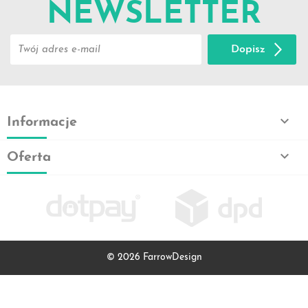
NEWSLETTER
Dopisz

Informacje

Oferta
© 2026 FarrowDesign