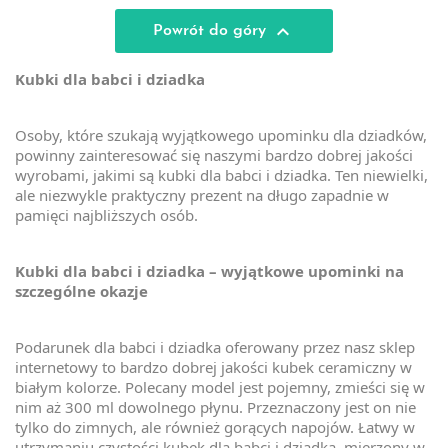

Powrót do góry
Kubki dla babci i dziadka
Osoby, które szukają wyjątkowego upominku dla dziadków,
powinny zainteresować się naszymi bardzo dobrej jakości
wyrobami, jakimi są kubki dla babci i dziadka. Ten niewielki,
ale niezwykle praktyczny prezent na długo zapadnie w
pamięci najbliższych osób.
Kubki dla babci i dziadka – wyjątkowe upominki na
szczególne okazje
Podarunek dla babci i dziadka oferowany przez nasz sklep
internetowy to bardzo dobrej jakości kubek ceramiczny w
białym kolorze. Polecany model jest pojemny, zmieści się w
nim aż 300 ml dowolnego płynu. Przeznaczony jest on nie
tylko do zimnych, ale również gorących napojów. Łatwy w
utrzymaniu czystości kubek dla babci i dziadka, mierzony w