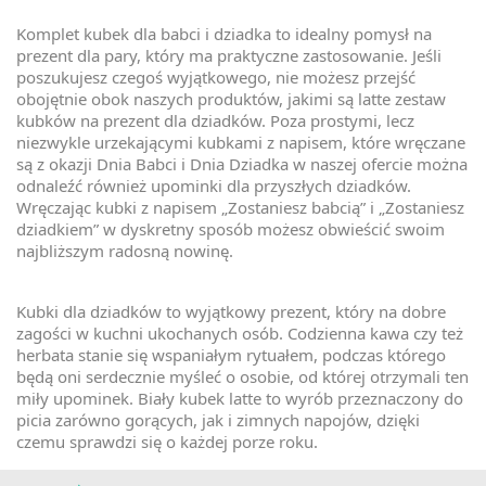
Komplet kubek dla babci i dziadka to idealny pomysł na
prezent dla pary, który ma praktyczne zastosowanie. Jeśli
poszukujesz czegoś wyjątkowego, nie możesz przejść
obojętnie obok naszych produktów, jakimi są latte zestaw
kubków na prezent dla dziadków. Poza prostymi, lecz
niezwykle urzekającymi kubkami z napisem, które wręczane
są z okazji Dnia Babci i Dnia Dziadka w naszej ofercie można
odnaleźć również upominki dla przyszłych dziadków.
Wręczając kubki z napisem „Zostaniesz babcią” i „Zostaniesz
dziadkiem” w dyskretny sposób możesz obwieścić swoim
najbliższym radosną nowinę.
Kubki dla dziadków to wyjątkowy prezent, który na dobre
zagości w kuchni ukochanych osób. Codzienna kawa czy też
herbata stanie się wspaniałym rytuałem, podczas którego
będą oni serdecznie myśleć o osobie, od której otrzymali ten
miły upominek. Biały kubek latte to wyrób przeznaczony do
picia zarówno gorących, jak i zimnych napojów, dzięki
czemu sprawdzi się o każdej porze roku.