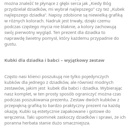
można znaleźć te płynące z głębi serca jak „Kiedy Bóg
przydzielał dziadków, mi wybrał najlepszego” czy też „Kubek
najlepszego dziadka”. Napisy zdobione są niewielką grafiką
w różnych kolorach. Nadruk jest trwały, dzięki czemu
podczas częstego mycia nie blaknie, a kolory zachowują
swój pierwotny wygląd. Ten prezent dla dziadka to
naprawdę świetny pomysł, który każdemu przypadnie do
gustu.
Kubki dla dziadka i babci – wyjątkowy zestaw
Często nasi klienci poszukują nie tylko pojedynczych
kubków dla jednego z dziadków, ale również modnych
zestawów, jakim jest kubek dla babci i dziadka. Wybierając
nasz komplet, w ten prosty sposób ograniczyć można czas
podczas poszukiwania prezentu. Zestaw dwóch kubków z
przepiękną grafiką to bardzo praktyczny prezent na każdą
okazję. Kubki są estetycznie zapakowane i gotowe do
wręczenia. Taki upominek zaskoczy dziadków i sprawi, że ich
poranna herbata stanie dużo smaczniejsza.