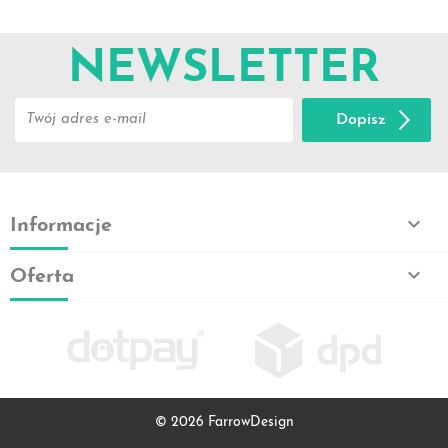
NEWSLETTER
Dopisz

Informacje

Oferta
© 2026 FarrowDesign