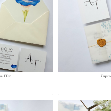
ue FD2
Zapro