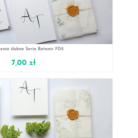
enia ślubne Seria Botanic FD2
7,00 zł