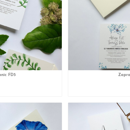
anic FD5
Zapro