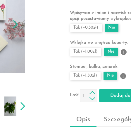
Wpisywanie imion i nazwisk z
opcji pozostawiamy wykropko
Tak (+0,50zł)
Nie
Wklejka we wnętrzu koperty.
Tak (+1,00zł)
Nie
i
Stempel, kalka, sznurek.
Tak (+1,50zł)
Nie
i
Ilość
Dodaj do
Opis
Szczegół