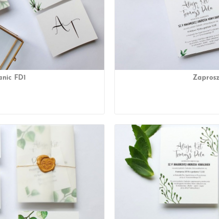
anic FD1
Zaprosz