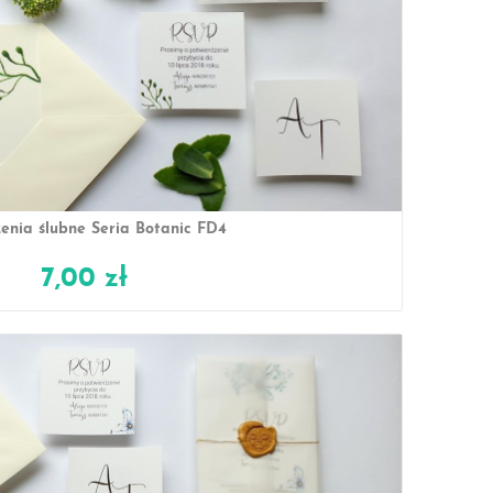
enia ślubne Seria Botanic FD4
7,00 zł