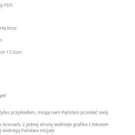
ny FD3
rtę ecru:
m
5cm 17,5cm
pel
t tylko przykładem, mogą nam Państwo przesłać swój
stronach, z jednej strony widnieje grafika z tekstem
j widnieją Państwa inicjały.