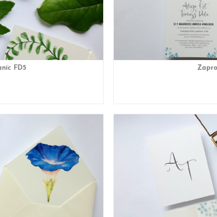
anic FD5
Zapro