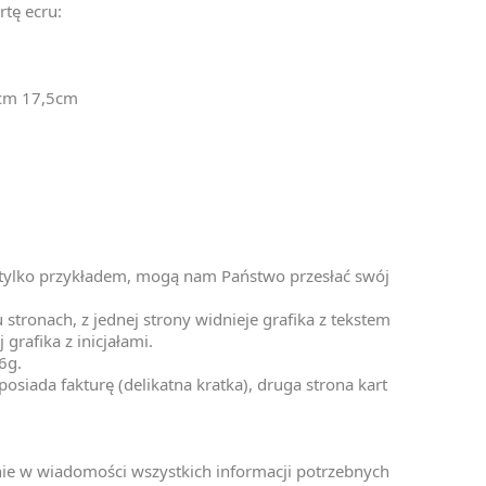
rtę ecru:
5cm 17,5cm
t tylko przykładem, mogą nam Państwo przesłać swój
stronach, z jednej strony widnieje grafika z tekstem
 grafika z inicjałami.
6g.
osiada fakturę (delikatna kratka), druga strona kart
nie w wiadomości wszystkich informacji potrzebnych