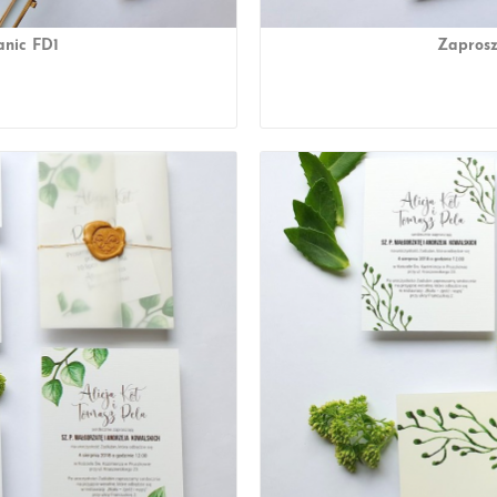
anic FD1
Zaprosz