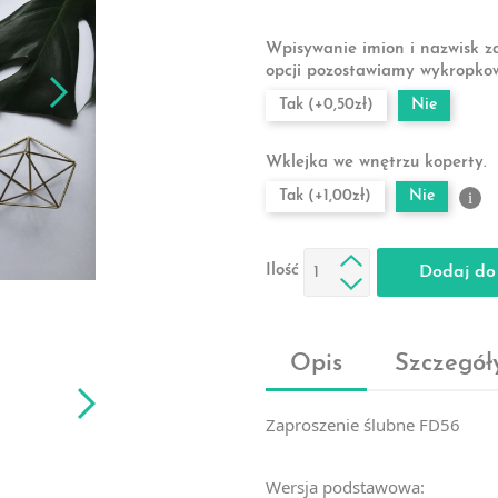
Wpisywanie imion i nazwisk z
opcji pozostawiamy wykropko
Tak (+0,50zł)
Nie
Wklejka we wnętrzu koperty.
Tak (+1,00zł)
Nie
i
Ilość
Dodaj do
Opis
Szczegół
Zaproszenie ślubne FD56
Wersja podstawowa: