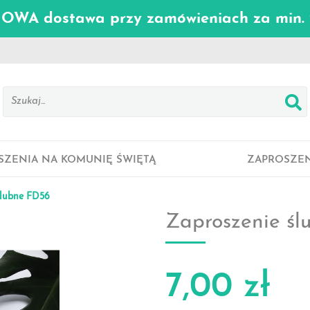
WA dostawa przy zamówieniach za min. 
SZENIA NA KOMUNIĘ ŚWIĘTĄ
ZAPROSZEN
ślubne FD56
Zaproszenie ś
7,00 zł