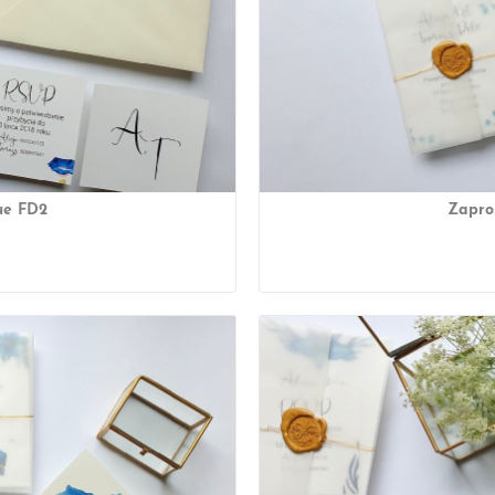
ue FD2
Zapro