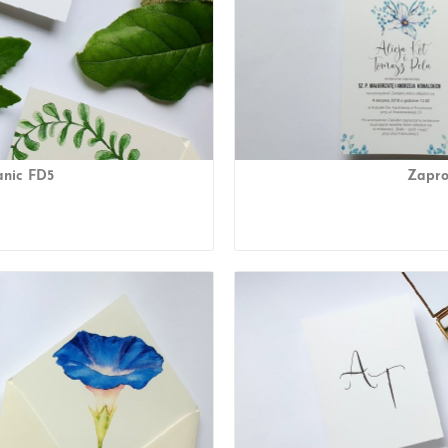
anic FD5
Zapro