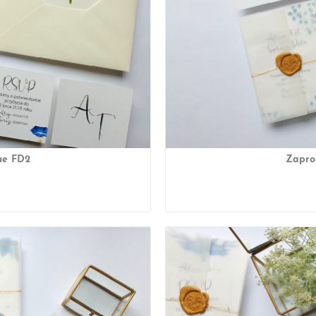
ue FD2
Zapro