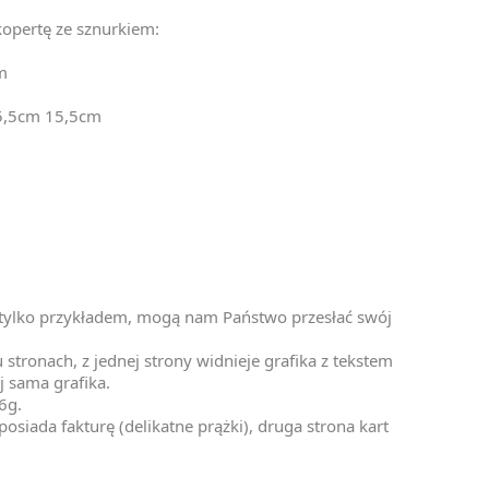
kopertę ze sznurkiem:
m
15,5cm 15,5cm
t tylko przykładem, mogą nam Państwo przesłać swój
stronach, z jednej strony widnieje grafika z tekstem
j sama grafika.
6g.
osiada fakturę (delikatne prążki), druga strona kart