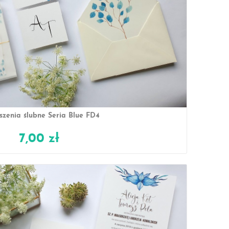
szenia ślubne Seria Blue FD4
7,00 zł