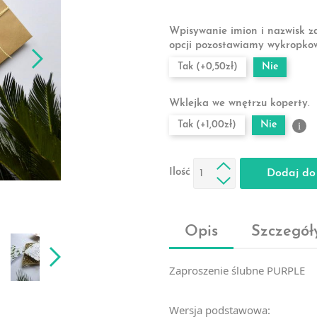
Wpisywanie imion i nazwisk z
opcji pozostawiamy wykropko
Tak (+0,50zł)
Nie
Wklejka we wnętrzu koperty.
Tak (+1,00zł)
Nie
i
Ilość
Dodaj do
Opis
Szczegół
Zaproszenie ślubne PURPLE
Wersja podstawowa: