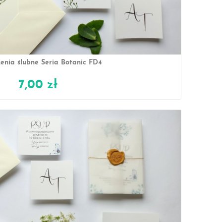
enia ślubne Seria Botanic FD4
7,00 zł