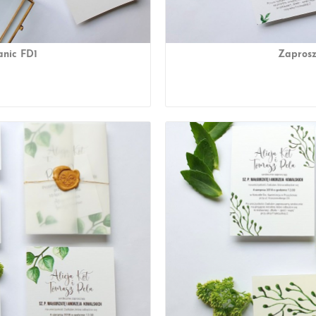
anic FD1
Zaprosz