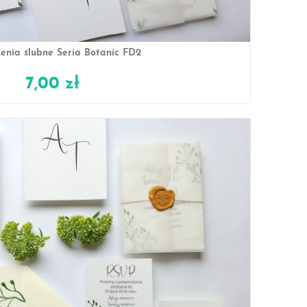
enia ślubne Seria Botanic FD2
7,00 zł