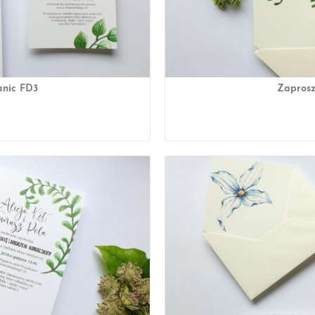
anic FD3
Zaprosz